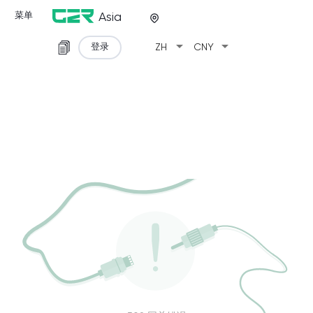
菜单
Asia
arrow_drop_down
arrow_drop_down
登录
ZH
CNY