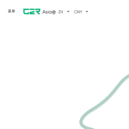
arrow_drop_down
arrow_drop_down
菜单
Asia
ZH
CNY