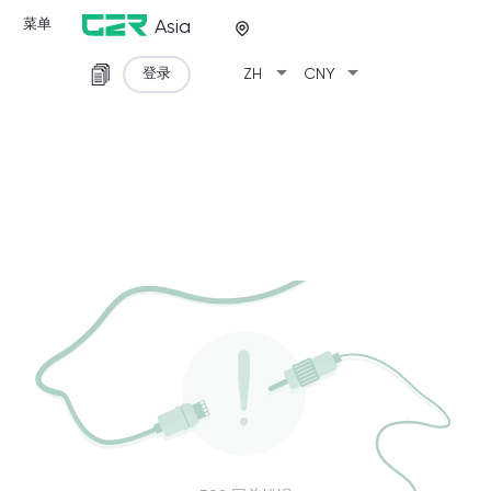
菜单
Asia
arrow_drop_down
arrow_drop_down
登录
ZH
CNY