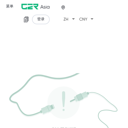
菜单
Asia
arrow_drop_down
arrow_drop_down
登录
ZH
CNY