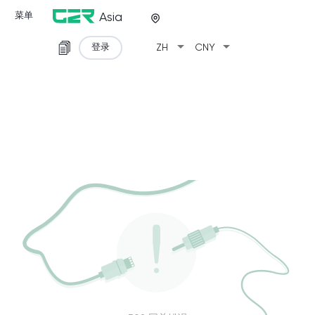
菜单
Asia
arrow_drop_down
arrow_drop_down
登录
ZH
CNY