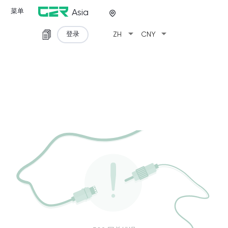
菜单
Asia
arrow_drop_down
arrow_drop_down
登录
ZH
CNY