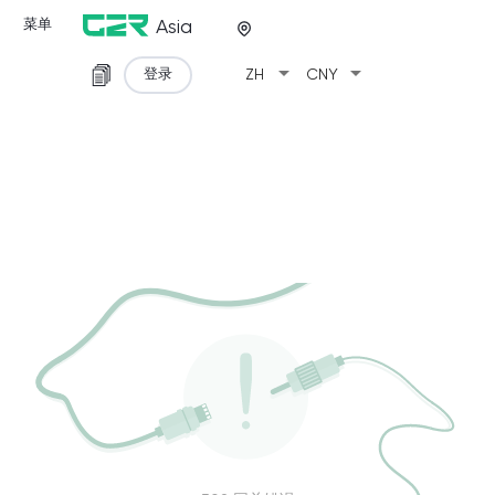
菜单
Asia
arrow_drop_down
arrow_drop_down
登录
ZH
CNY