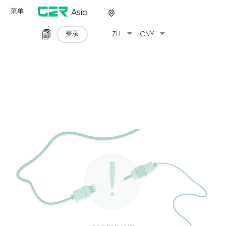
菜单
Asia
arrow_drop_down
arrow_drop_down
登录
ZH
CNY