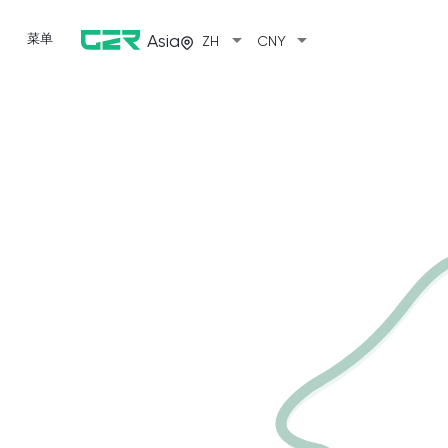
arrow_drop_down
arrow_drop_down
菜单
Asia
ZH
CNY