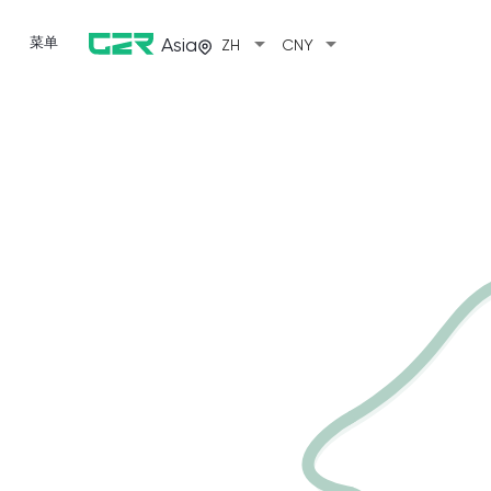
arrow_drop_down
arrow_drop_down
菜单
Asia
ZH
CNY