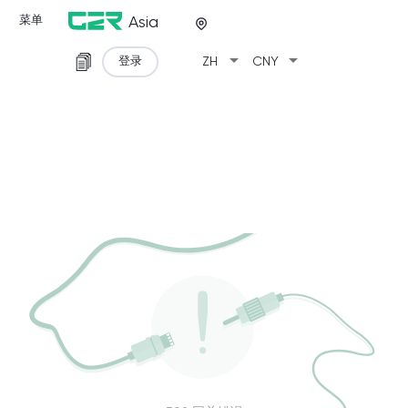
菜单
Asia
arrow_drop_down
arrow_drop_down
登录
ZH
CNY