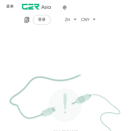
菜单
Asia
arrow_drop_down
arrow_drop_down
登录
ZH
CNY