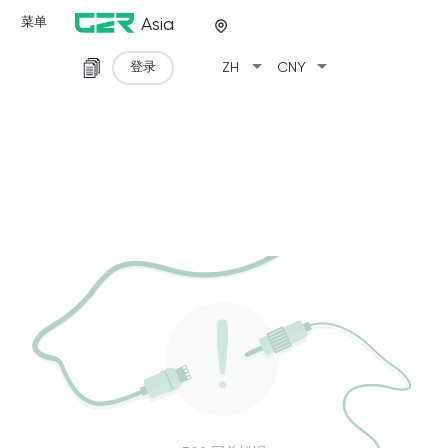
菜单
Asia
arrow_drop_down
arrow_drop_down
登录
ZH
CNY