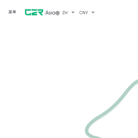
arrow_drop_down
arrow_drop_down
菜单
Asia
ZH
CNY