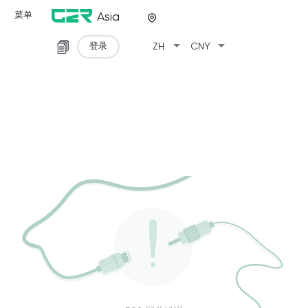
菜单
Asia
arrow_drop_down
arrow_drop_down
登录
ZH
CNY