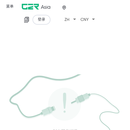
菜单
Asia
arrow_drop_down
arrow_drop_down
登录
ZH
CNY